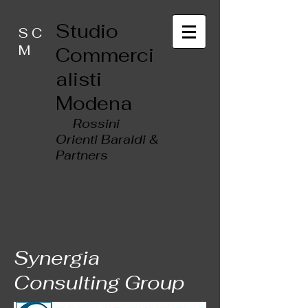
Studio
S C
M
Commerci
alisti
Modena
Rossini
Orienti Baraldi &
Partners
Synergia
Consulting Group